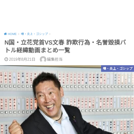
HOME
噂・炎上・ゴシップ
N国・立花党首VS文春 詐欺行為・名誉毀損バ
トル経緯動画まとめ一覧
2019年8月21日
編集担当
噂・炎上・ゴシップ