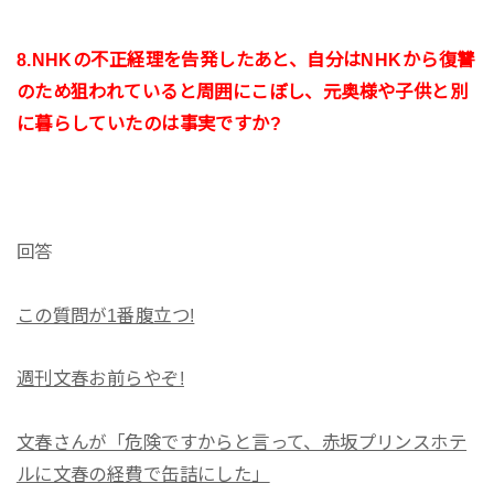
8.NHKの不正経理を告発したあと、自分はNHKから復讐
のため狙われていると周囲にこぼし、元奥様や子供と別
に暮らしていたのは事実ですか?
回答
この質問が1番腹立つ!
週刊文春お前らやぞ!
文春さんが「危険ですからと言って、赤坂プリンスホテ
ルに文春の経費で缶詰にした」