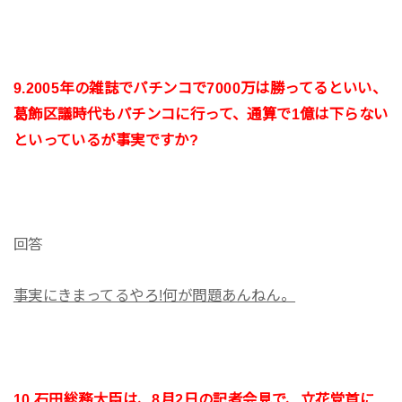
9.2005年の雑誌でパチンコで7000万は勝ってるといい、
葛飾区議時代もパチンコに行って、通算で1億は下らない
といっているが事実ですか?
回答
事実にきまってるやろ!何が問題あんねん。
10.石田総務大臣は、8月2日の記者会見で、立花党首に