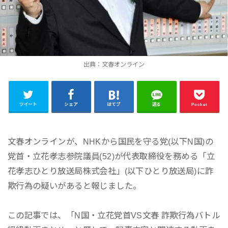
出典：文春オンライン
ツイート
シェア
はてブ
送る
Pocket
文春オンラインが、NHKから国民を守る党(以下N国)の
党首・立花孝志参院議員(52)が代表取締役を務める「立
花孝志ひとり放送局株式会社」(以下ひとり放送局)に詐
欺行為の疑いがあると報じました。
この記事では、「N国・立花党首VS文春 詐欺行為バトル