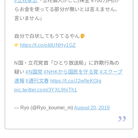
#立花孝志
「立花個人がここ(株主 4700万円)か
らお金を使ってる部分が無いとは言えません、
言いません」
自分で白状してもうてるやん
https://t.co/oIdUNHy1GZ
N国・立花党首「ひとり放送局」に詐欺行為の
疑い
#N国党
#NHKから国民を守る党
#スクープ
速報
#週刊文春
https://t.co/J2wfIeKGIg
pic.twitter.com/3YXL9hiTh1
— Ryo (@Ryo_koumei_m)
August 20, 2019