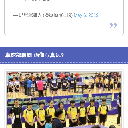
— 鳥居塚海人 (@kaitan0119)
May 6, 2019
卓球部顧問 画像写真は?