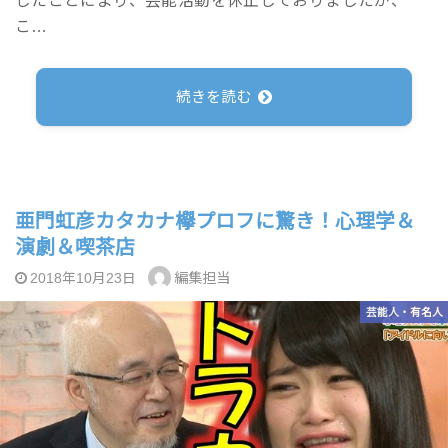
したことにより、芸能活動を休止しておりましたが、
こ…
続きを読む
亜門虹彦カタカナ欅プロフに驚き！心理学＆
演劇＆喫茶店
編集担当
2018年10月23日
芸能人・有名人