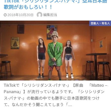
TikTok「シリシリダンス-パナマ-」空耳日本語
歌詞がおもしろい！！
編集担当
2018年10月20日
芸能人・有名人
TikTokで「シリシリダンス-パナマ-」【原曲 「Matteo –
Panama」】が流行っているようです。 「シリシリダン
ス-パナマ-」の動画の中でも勝手に日本語歌詞をつけ
て、なんだかそう聞こえてしまう「…