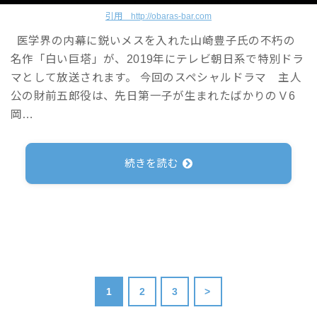
引用 http://obaras-bar.com
医学界の内幕に鋭いメスを入れた山崎豊子氏の不朽の
名作「白い巨塔」が、2019年にテレビ朝日系で特別ドラ
マとして放送されます。 今回のスペシャルドラマ 主人
公の財前五郎役は、先日第一子が生まれたばかりのＶ6
岡…
続きを読む
1
2
3
>