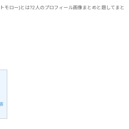
(トモロー)とは?2人のプロフィール画像まとめと題してまと
被害