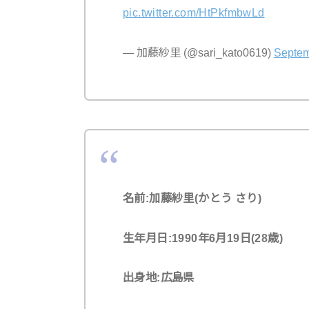
pic.twitter.com/HtPkfmbwLd
— 加藤紗里 (@sari_kato0619)
Septem
名前:加藤紗里(かとう さり)
生年月日:1990年6月19日(28歳)
出身地:広島県