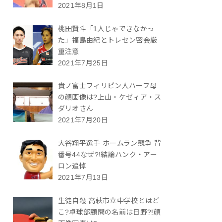
2021年8月1日
桃田賢斗「1人じゃできなかっ
た」福島由紀とトレセン密会厳
重注意
2021年7月25日
貴ノ富士フィリピン人ハーフ母
の顔画像は?上山・ケゼィア・ス
ダリオさん
2021年7月20日
大谷翔平選手 ホームラン競争 背
番号44なぜ?!結論ハンク・アー
ロン追悼
2021年7月13日
生徒自殺 高萩市立中学校とはど
こ?卓球部顧問の名前は日野?!顔