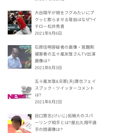
大谷翔平が頬をフグみたいにプ
クッと膨らませる理由はなぜ?イ
チロー松井秀喜
2021年9月6日
石原信明容疑者の画像・覚醒剤
被害者の五十嵐友理さんTV出演
画像は?
2021年8月3日
五十嵐友理&旦那(夫)潤也フェイ
スブック・ツイッターコメント
は?
2021年8月2日
谷口慧志(けいじ)拓殖大のスパ
ーリング相手とは?屋比久翔平選
手の顔画像は?