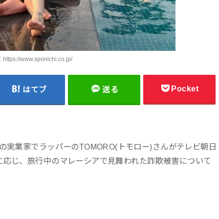
tps://www.sponichi.co.jp/
Pocket
はてブ
送る
の実業家でラッパーのTOMORO(トモロー)さんがテレビ朝日
に応じ、旅行中のマレーシアで見舞われた詐欺被害について