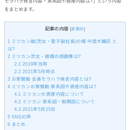
モラハラ発言内容・家系図や資産内容は?」という内容
をまとめます。
記事の内容
[
非表示
]
1
ミツカン娘(次女・聖子副社長)の婿 中埜大輔氏 と
は?
2
ミツカン次女・娘婿の顔画像は?
2.1
2019年当時
2.2
2021年5月時点
3
お家騒動 会長モラハラ発言内容とは?
4
ミツカンお家騒動 家系図や資産内容は?
4.1
ミツカンの資産内容について
4.2
ミツカン 家系図・相関図について
4.3
2021年5月25日
5
SNSの声
6
まとめ