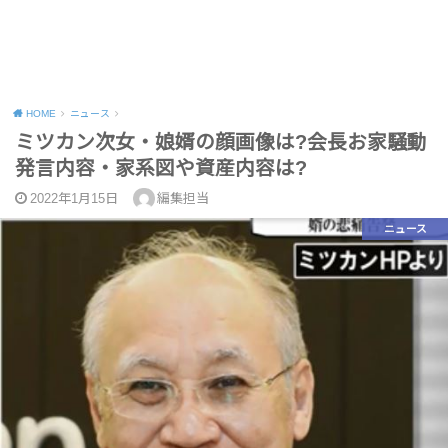
HOME
ニュース
ミツカン次女・娘婿の顔画像は?会長お家騒動
発言内容・家系図や資産内容は?
2022年1月15日
編集担当
ニュース