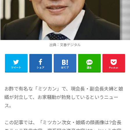
出典：文春デジタル
ツイート
シェア
はてブ
送る
Pocket
お酢で有名な「ミツカン」で、現会長・副会長夫婦と娘
婿が対立して、お家騒動が勃発しているというニュー
ス。
この記事では、「ミツカン次女・娘婿の顔画像は?会長