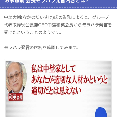
お家騒動 会長モラハラ発言内容とは?
中埜大輔(なかのだいすけ)氏の告発によると、グループ
代表取締役会長兼CEO中埜和英会長から
モラハラ発言
を
受けたということのようです。
モラハラ発言
の内容を確認してみます。