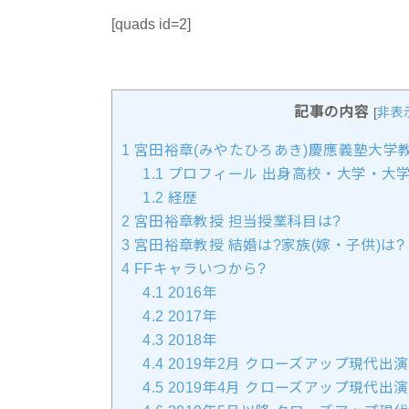
[quads id=2]
記事の内容
[
非表
1
宮田裕章(みやたひろあき)慶應義塾大学教
1.1
プロフィール 出身高校・大学・大
1.2
経歴
2
宮田裕章教授 担当授業科目は?
3
宮田裕章教授 結婚は?家族(嫁・子供)は?
4
FFキャラいつから?
4.1
2016年
4.2
2017年
4.3
2018年
4.4
2019年2月 クローズアップ現代出演
4.5
2019年4月 クローズアップ現代出演