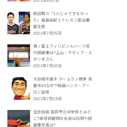
2021年8月1日
桃田賢斗「1人じゃできなかっ
た」福島由紀とトレセン密会厳
重注意
2021年7月25日
貴ノ富士フィリピン人ハーフ母
の顔画像は?上山・ケゼィア・ス
ダリオさん
2021年7月20日
大谷翔平選手 ホームラン競争 背
番号44なぜ?!結論ハンク・アー
ロン追悼
2021年7月13日
生徒自殺 高萩市立中学校とはど
こ?卓球部顧問の名前は日野?!顔
画像写真は?