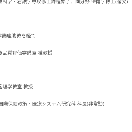
健康科学・看護学専攻修士課程修了、同分野 保健学博士(論文)
学講座助教を経て
医療品質評価学講座 准教授
管理学教室 教授
ター国際保健政策・医療システム研究科 科長(非常勤)