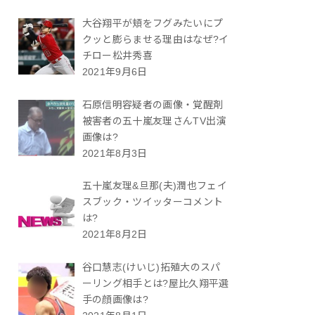
大谷翔平が頬をフグみたいにプ
クッと膨らませる理由はなぜ?イ
チロー松井秀喜
2021年9月6日
石原信明容疑者の画像・覚醒剤
被害者の五十嵐友理さんTV出演
画像は?
2021年8月3日
五十嵐友理&旦那(夫)潤也フェイ
スブック・ツイッターコメント
は?
2021年8月2日
谷口慧志(けいじ)拓殖大のスパ
ーリング相手とは?屋比久翔平選
手の顔画像は?