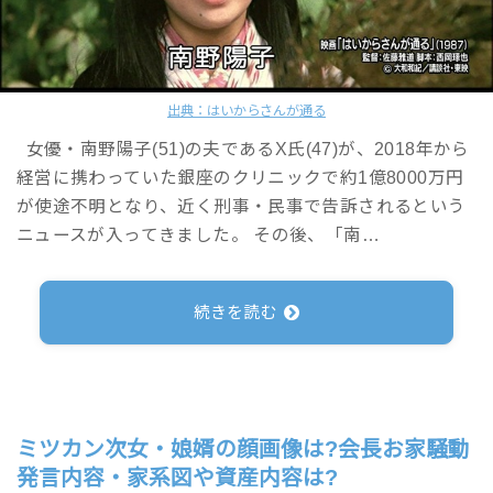
出典：はいからさんが通る
女優・南野陽子(51)の夫であるX氏(47)が、2018年から
経営に携わっていた銀座のクリニックで約1億8000万円
が使途不明となり、近く刑事・民事で告訴されるという
ニュースが入ってきました。 その後、「南…
続きを読む
ミツカン次女・娘婿の顔画像は?会長お家騒動
発言内容・家系図や資産内容は?