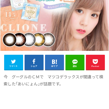
ツイート
シェア
はてブ
送る
Pocket
今 グーグルのＣＭで マツコデラックスが間違って検
索した｢あいにょん｣が話題です。