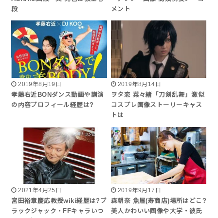
段
メント
2019年8月19日
2019年8月14日
孝藤右近BONダンス動画や講演
ヲタ恋 菜々緒「刀剣乱舞」激似
の内容プロフィール経歴は?
コスプレ画像ストーリーキャス
トは
2021年4月25日
2019年9月17日
宮田裕章慶応教授wiki経歴は?ブ
森朝奈 魚屋(寿商店)場所はどこ?
ラックジャック・FFキャラいつ
美人かわいい画像や大学・彼氏