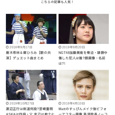
2018年9月17日
2019年9月20日
樹木希林＆郷ひろみ【歌の共
NGT48加藤美南を脅迫・誹謗中
演】デュエット曲まとめ
傷した犯人は誰?顔画像・名前
は?!
2019年10月27日
2019年4月10日
渡辺正行は剣道何段?宮崎重明
Mattのすっぴんメイク後ビフォ
ASKAは四段・父 克己は教士七
ーアフター画像 高須院長ノーコ