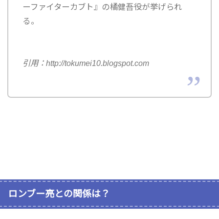
ーファイターカブト』の橘健吾役が挙げられ
る。
引用：http://tokumei10.blogspot.com
ロンブー亮との関係は？