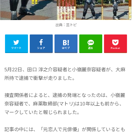
出典：芸トピ
ツイート
シェア
はてブ
送る
Pocket
5月22日、田口 淳之介容疑者と小嶺麗奈容疑者が、大麻
所持で逮捕で衝撃が走りました。
捜査関係者によると、逮捕の発端となったのは、小嶺麗
奈容疑者で、麻薬取締部(マトリ)は10年以上も前から、
マークしていたと報じられました。
記事の中には、「元恋人で元俳優」が関係しているとも