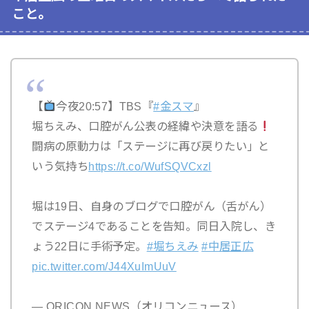
こと。
【
今夜20:57】TBS『
#金スマ
』
堀ちえみ、口腔がん公表の経緯や決意を語る
闘病の原動力は「ステージに再び戻りたい」と
いう気持ち
https://t.co/WufSQVCxzl
堀は19日、自身のブログで口腔がん（舌がん）
でステージ4であることを告知。同日入院し、き
ょう22日に手術予定。
#堀ちえみ
#中居正広
pic.twitter.com/J44XuImUuV
— ORICON NEWS（オリコンニュース）