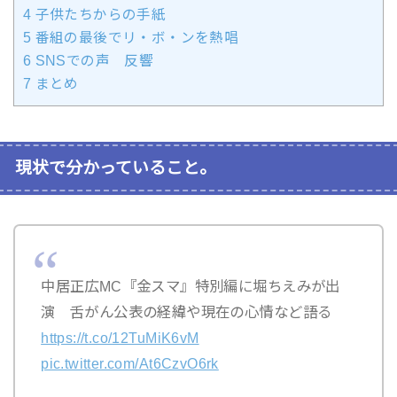
4
子供たちからの手紙
5
番組の最後でリ・ボ・ンを熱唱
6
SNSでの声 反響
7
まとめ
現状で分かっていること。
中居正広MC『金スマ』特別編に堀ちえみが出
演 舌がん公表の経緯や現在の心情など語る
https://t.co/12TuMiK6vM
pic.twitter.com/At6CzvO6rk