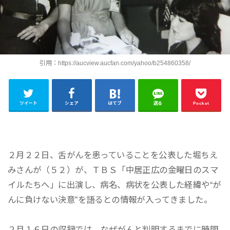
引用：https://aucview.aucfan.com/yahoo/b254860358/
ツイート
シェア
はてブ
送る
Pocket
２月２２日、舌がんを患っていることを公表した堀ちえ
みさんが（５２）が、ＴＢＳ「中居正広の金曜日のスマ
イルたちへ」に出演し、病名、病状を公表した経緯や“が
んに負けない決意”を語るとの情報が入ってきました。
２月１６日の収録では、なぜがんと判明するまでに時間