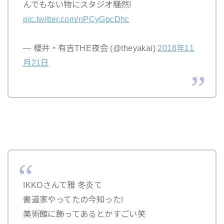
んでもない物にスタジオ騒然!
pic.twitter.com/nPCyGpcDhc
— 櫻井・有吉THE夜会 (@theyakai)
2018年11
月21日
IKKOさんて雅 冬炎て
書道家やってたの今知った!
美術館に飾ってあるとかすごい笑