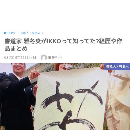
HOME
芸能人・有名人
書道家 雅冬炎がIKKOって知ってた?経歴や作
品まとめ
2018年11月22日
編集担当
芸能人・有名人