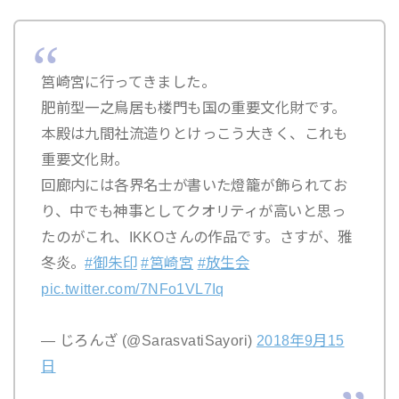
筥崎宮に行ってきました。
肥前型一之鳥居も楼門も国の重要文化財です。
本殿は九間社流造りとけっこう大きく、これも
重要文化財。
回廊内には各界名士が書いた燈籠が飾られてお
り、中でも神事としてクオリティが高いと思っ
たのがこれ、IKKOさんの作品です。さすが、雅
冬炎。
#御朱印
#筥崎宮
#放生会
pic.twitter.com/7NFo1VL7Iq
— じろんざ (@SarasvatiSayori)
2018年9月15
日