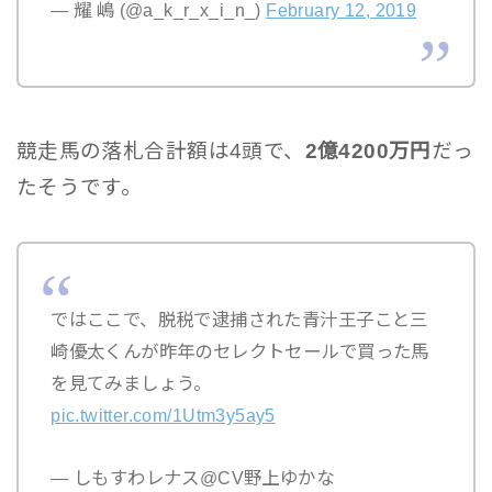
— 耀 嶋 (@a_k_r_x_i_n_)
February 12, 2019
競走馬の落札合計額は4頭で、
2億4200万円
だっ
たそうです。
ではここで、脱税で逮捕された青汁王子こと三
崎優太くんが昨年のセレクトセールで買った馬
を見てみましょう。
pic.twitter.com/1Utm3y5ay5
— しもすわレナス@CV野上ゆかな