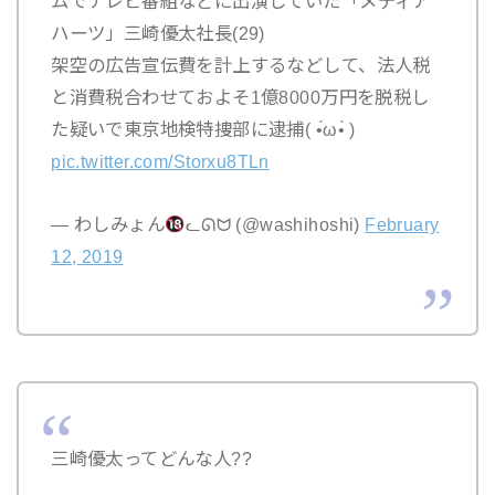
ムでテレビ番組などに出演していた「メディア
ハーツ」三崎優太社長(29)
架空の広告宣伝費を計上するなどして、法人税
と消費税合わせておよそ1億8000万円を脱税し
た疑いで東京地検特捜部に逮捕( •́ω•̀ )
pic.twitter.com/Storxu8TLn
— わしみょん
ᓚᘏᗢ (@washihoshi)
February
12, 2019
三崎優太ってどんな人??