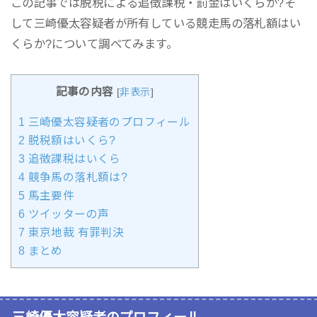
この記事では脱税による追徴課税・罰金はいくらか?そ
して三崎優太容疑者が所有している競走馬の落札額はい
くらか?について調べてみます。
記事の内容
[
非表示
]
1
三崎優太容疑者のプロフィール
2
脱税額はいくら?
3
追徴課税はいくら
4
競争馬の落札額は?
5
馬主要件
6
ツイッターの声
7
東京地裁 有罪判決
8
まとめ