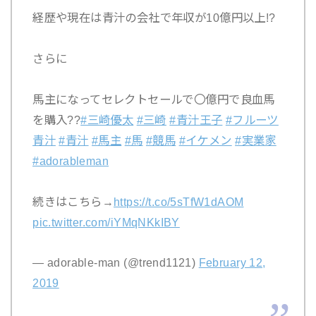
経歴や現在は青汁の会社で年収が10億円以上!?
さらに
馬主になってセレクトセールで〇億円で良血馬
を購入??
#三崎優太
#三崎
#青汁王子
#フルーツ
青汁
#青汁
#馬主
#馬
#競馬
#イケメン
#実業家
#adorableman
続きはこちら→
https://t.co/5sTfW1dAOM
pic.twitter.com/iYMqNKkIBY
— adorable-man (@trend1121)
February 12,
2019