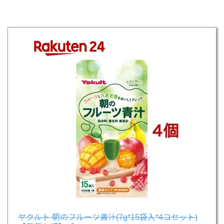
ヤクルト 朝のフルーツ青汁(7g*15袋入*4コセット)