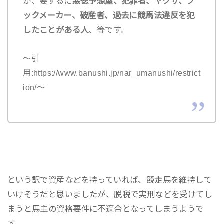
が、要するに
悪徳予想屋、犯罪者、ヤクザ、ブ
ックメーカー、破産者、過去に競馬法違反を犯
したことがある人
、等です。
～引
用:https://www.banushi.jp/nar_umanushi/restrict
ion/～
という訳で資産などを持っていれば、競走馬を維持して
いけそうだと思いましたが、脱税で実刑などを受けてし
まうと馬主の資格要件に不適合となってしまうようで
す。