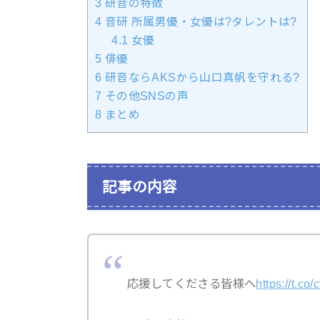
3
研音の特徴
4
音研 所属男優・女優は?タレントは?
4.1
女優
5
俳優
6
研音ならAKSから山口真帆を守れる?
7
その他SNSの声
8
まとめ
記事の内容
応援してくださる皆様へ
https://t.c