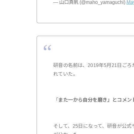
— 山口真帆 (@maho_yamaguchi)
May
研音の名前は、2019年5月21日
れていた。
「
また一から自分を磨き」とコメン
そして、25日になって、研音が公