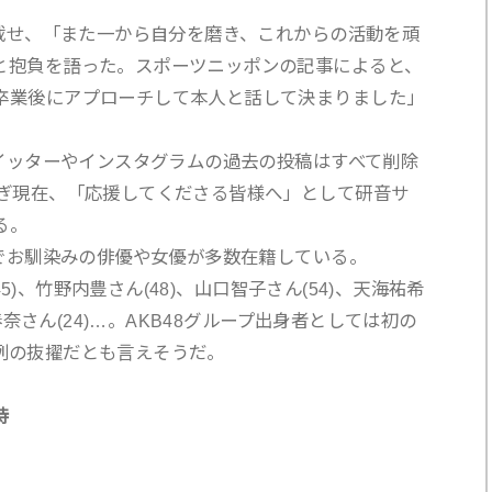
せ、「また一から自分を磨き、これからの活動を頑
と抱負を語った。スポーツニッポンの記事によると、
卒業後にアプローチして本人と話して決まりました」
ッターやインスタグラムの過去の投稿はすべて削除
過ぎ現在、「応援してくださる皆様へ」として研音サ
る。
お馴染みの俳優や女優が多数在籍している。
5)、竹野内豊さん(48)、山口智子さん(54)、天海祐希
口春奈さん(24)…。AKB48グループ出身者としては初の
例の抜擢だとも言えそうだ。
待