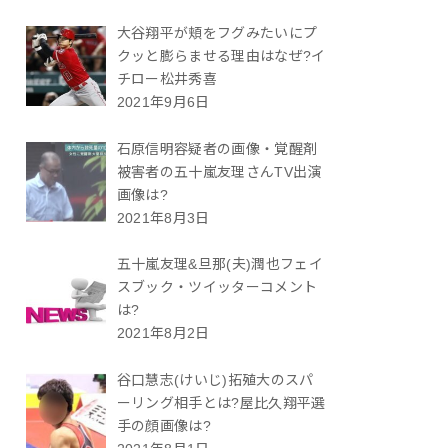
大谷翔平が頬をフグみたいにプ
クッと膨らませる理由はなぜ?イ
チロー松井秀喜
2021年9月6日
石原信明容疑者の画像・覚醒剤
被害者の五十嵐友理さんTV出演
画像は?
2021年8月3日
五十嵐友理&旦那(夫)潤也フェイ
スブック・ツイッターコメント
は?
2021年8月2日
谷口慧志(けいじ)拓殖大のスパ
ーリング相手とは?屋比久翔平選
手の顔画像は?