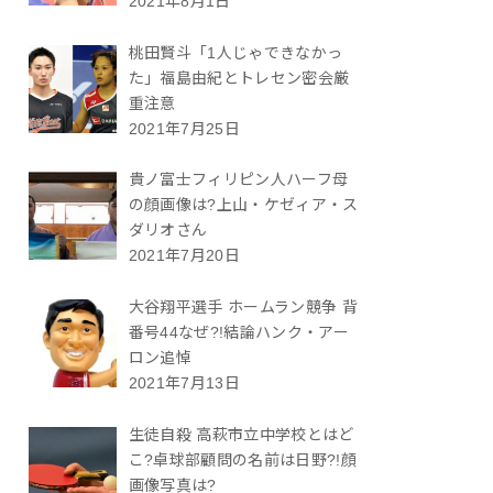
2021年8月1日
桃田賢斗「1人じゃできなかっ
た」福島由紀とトレセン密会厳
重注意
2021年7月25日
貴ノ富士フィリピン人ハーフ母
の顔画像は?上山・ケゼィア・ス
ダリオさん
2021年7月20日
大谷翔平選手 ホームラン競争 背
番号44なぜ?!結論ハンク・アー
ロン追悼
2021年7月13日
生徒自殺 高萩市立中学校とはど
こ?卓球部顧問の名前は日野?!顔
画像写真は?