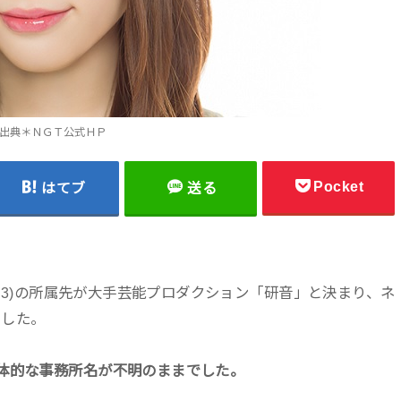
出典＊ＮＧＴ公式ＨＰ
Pocket
はてブ
送る
(23)の所属先が大手芸能プロダクション「研音」と決まり、ネ
ました。
体的な事務所名が不明のままでした。