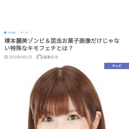
HOME
テレビ
榎本麗美ゾンビ＆昆虫お菓子画像だけじゃな
い特殊なキモフェチとは？
2019年4月1日
編集担当
テレビ