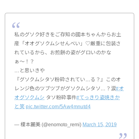
私のグソク好きをご存知の國本ちゃんからお土
産「オオグソクムシせんべい」♡厳重に包装さ
れているから、お煎餅の姿がグロいのかな
ぁ〜！？
…と思いきや
『グソクムシタソ粉砕されてい…る？』このオ
レンジ色のツブツブがグソクムシタソ…？涙
#オ
オグソクムシ
タソ粉砕事件
#てっきり姿焼きか
と笑
pic.twitter.com/5Aw4mnutd4
— 榎本麗美 (@enomoto_remi)
March 15, 2019