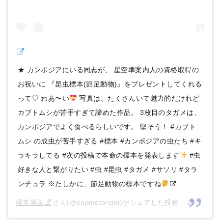
★ カンボジアにいる同志が、 星空準案内人の資格取得の
お祝いに 『昆虫標本(節足動物)』をプレゼントしてくれる
って♡ わあ〜い
写真は、たくさんいて魅力的だけれど
カブトムシが苦手すぎて諦めた作品。 3枚目のタガメは、
カンボジアでよく食べるらしいです。 堅そう！ #カブト
ムシ の成虫が苦手すぎる #標本 #カンボジアの虫たち #キ
ラキラしてる #次の投稿で本命の標本を発表します
#虫
好きな人と繋がりたい #虫 #昆虫 #タガメ #サソリ #タラ
ンチュラ ※たしかに、節足動物の標本ですね
榎本麗美
さん(@enomotoremi)がシェアした投稿 –
2019年 2月月25日午前7時47分PST