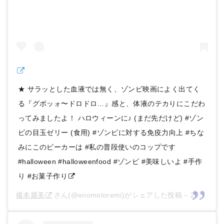
★ サラッとした血液では無く、ゾンビ映画によく出てく
る『グポッォ〜ドロドロ…』感と、体液のテカりにこだわ
ってみましたよ！ ハロウィーンに♪ (まだ先だけど) #ゾン
ビの目玉ゼリー (食用) #ゾンビに対する免疫力向上 #ちな
みにこのビーカーは #私の普段使いのコップです
#halloween #halloweenfood #ゾンビ #美味しいよ #手作
り #お菓子作り
榎本麗美
さん(@enomotoremi)がシェアした投稿 –
2019年 3月月18日午前4時25分PDT