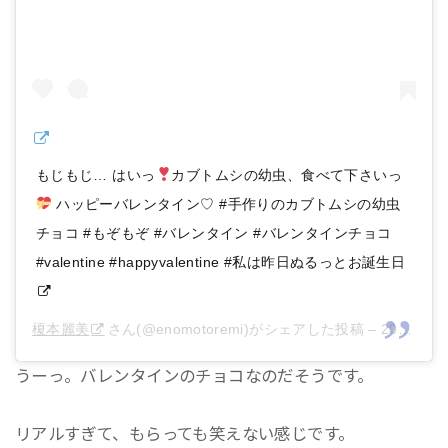
もじもじ… はいっ
カブトムシの幼虫、食べて下さいっ
ハッピーバレンタイン♡ #手作りのカブトムシの幼虫
チョコ #もぞもぞ #バレンタイン #バレンタインチョコ
#valentine #happyvalentine #私は昨日ぬるっとお誕生日
榎本麗美
さん(@enomotoremi)がシェアした投稿 –
2018年 2月月13日午後10時27分PST
うーっ。バレンタインのチョコなのだそうです。
リアルすぎて、もらっても笑えない感じです。