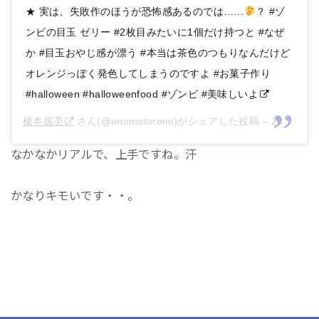
★ 実は、失敗作のほうが恐怖感あるのでは……
？ #ゾ
ンビの目玉 ゼリー #2枚目みたいに1個だけ持つと #なぜ
か #目玉おやじ感が漂う #本当は茶色のつもりなんだけど
オレンジっぽく発色してしまうのですよ #お菓子作り
#halloween #halloweenfood #ゾンビ #美味しいよ
榎本麗美
さん(@enomotoremi)がシェアした投稿 –
2019年 3月月19日午前2時49分PDT
なかなかリアルで、上手ですね。汗
かなりキモいです・・。