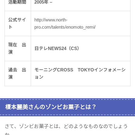
活動期間
2005年 –
公式サイ
http://www.north-
ト
pro.com/talents/enomoto_remi/
現在 出
日テレNEWS24（CS）
演
過去 出
モーニングCROSS TOKYOインフォメーシ
演
ョン
榎本麗美さんのゾンビお菓子とは？
さて、ゾンビお菓子とは、どのようなものなのでしょう
か。