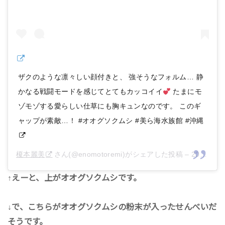
ザクのような凛々しい顔付きと、 強そうなフォルム… 静
かなる戦闘モードを感じてとてもカッコイイ
たまにモ
ゾモゾする愛らしい仕草にも胸キュンなのです。 このギ
ャップが素敵…！ #オオグソクムシ #美ら海水族館 #沖縄
榎本麗美
さん(@enomotoremi)がシェアした投稿 –
2018年 7月月25日午前4時25分PDT
↑えーと、上がオオグソクムシです。
↓で、こちらがオオグソクムシの粉末が入ったせんべいだ
そうです。