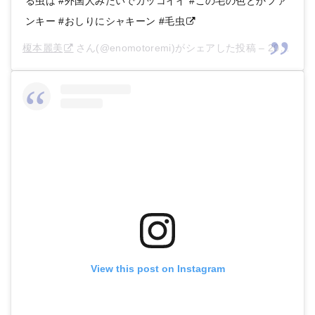
る虫は #外国人みたいでカッコイイ #この毛の色とかファ
ンキー #おしりにシャキーン #毛虫
榎本麗美
さん(@enomotoremi)がシェアした投稿 –
2017年12月月27日午後10時54分PST
View this post on Instagram