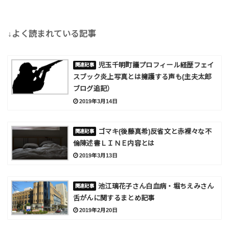
↓よく読まれている記事
児玉千明町議プロフィール経歴フェイ
スブック炎上写真とは擁護する声も(主夫太郎
ブログ追記）
2019年3月14日
ゴマキ(後藤真希)反省文と赤裸々な不
倫陳述書ＬＩＮＥ内容とは
2019年3月13日
池江璃花子さん白血病・堀ちえみさん
舌がんに関するまとめ記事
2019年2月20日