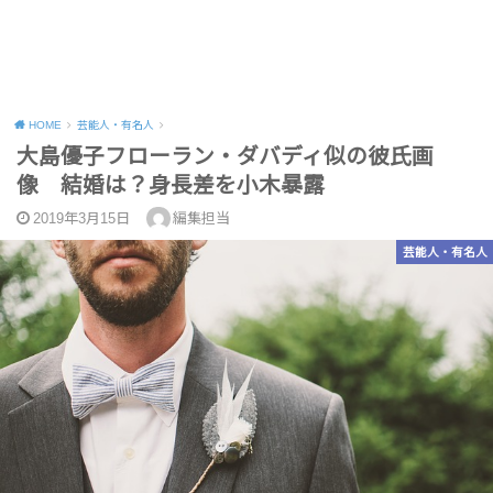
HOME
芸能人・有名人
大島優子フローラン・ダバディ似の彼氏画
像 結婚は？身長差を小木暴露
2019年3月15日
編集担当
芸能人・有名人