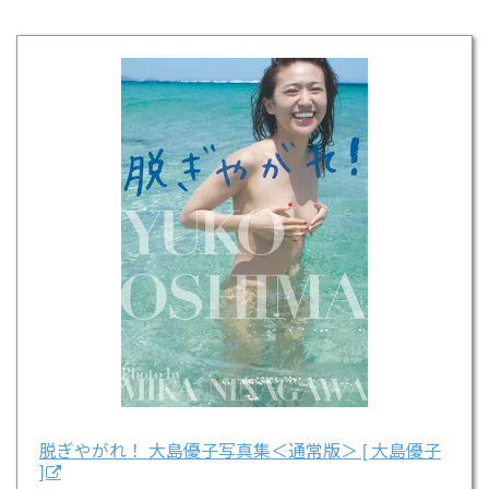
脱ぎやがれ！ 大島優子写真集＜通常版＞ [ 大島優子
]