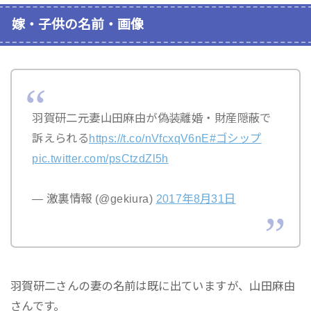
嫁・子供の名前・画像
羽賀研二元妻山田麻由が偽装離婚・財産隠蔽で
訴えられる
https://t.co/nVfcxqV6nE
#ゴシップ
pic.twitter.com/psCtzdZl5h
— 激裏情報 (@gekiura)
2017年8月31日
羽賀研二さんの妻の名前は既に出ていますが、山田麻由
さんです。