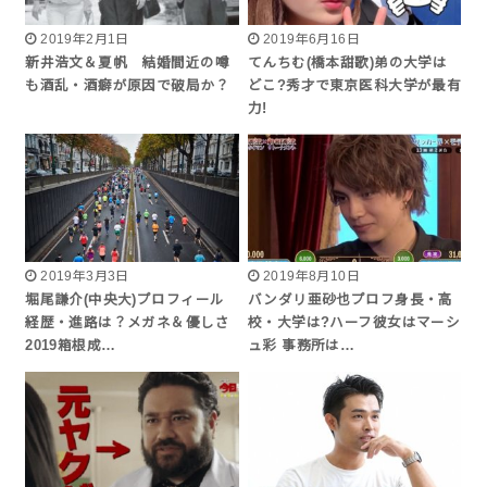
2019年2月1日
2019年6月16日
新井浩文＆夏帆 結婚間近の噂
てんちむ(橋本甜歌)弟の大学は
も酒乱・酒癖が原因で破局か？
どこ?秀才で東京医科大学が最有
力!
2019年3月3日
2019年8月10日
堀尾謙介(中央大)プロフィール
バンダリ亜砂也プロフ身長・高
経歴・進路は？メガネ＆優しさ
校・大学は?ハーフ彼女はマーシ
2019箱根成…
ュ彩 事務所は…