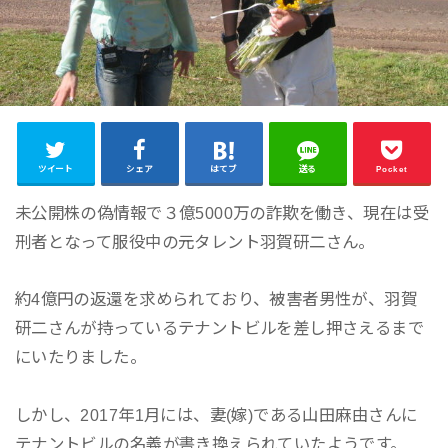
ツイート
シェア
はてブ
送る
Pocket
未公開株の偽情報で３億5000万の詐欺を働き、現在は受
刑者となって服役中の元タレント羽賀研二さん。
約4億円の返還を求められており、被害者男性が、羽賀
研二さんが持っているテナントビルを差し押さえるまで
にいたりました。
しかし、2017年1月には、妻(嫁)である山田麻由さんに
テナントビルの名義が書き換えられていたようです。