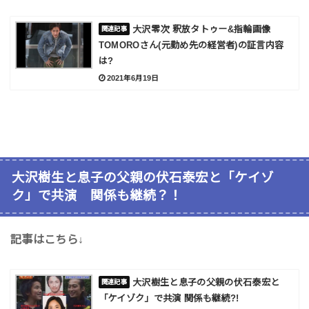
大沢零次 釈放タトゥー&指輪画像
TOMOROさん(元勤め先の経営者)の証言内容
は?
2021年6月19日
大沢樹生と息子の父親の伏石泰宏と「ケイゾ
ク」で共演 関係も継続？！
記事はこちら↓
大沢樹生と息子の父親の伏石泰宏と
「ケイゾク」で共演 関係も継続?!