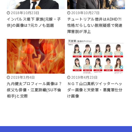
2018年10月23日
2019年10月27日
インパルス堤下 家族(元嫁・子
チュートリアル徳井はADHD?!
供)の画像は?元カノも話題
性格だらしない脱税疑惑で発達
障害説が浮上
2019年3月4日
2019年4月23日
九内健太プロフィール画像は？
ＮＧＴ山口真帆ツイッターヘッ
叔父も俳優・江夏詩織(SU不倫
ダー画像と天使軍・悪魔軍仕分
相手)と交際
け画像