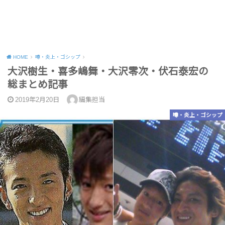
HOME
噂・炎上・ゴシップ
大沢樹生・喜多嶋舞・大沢零次・伏石泰宏の
総まとめ記事
2019年2月20日
編集担当
噂・炎上・ゴシップ