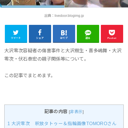
出典：livedoor.blogimg.jp
ツイート
シェア
はてブ
送る
Pocket
大沢零次容疑者の傷害事件と大沢樹生・喜多嶋舞・大沢
零次・伏石泰宏の親子関係等について。
この記事でまとめます。
記事の内容
[
非表示
]
1
大沢零次 釈放タトゥー＆指輪画像TOMOROさん