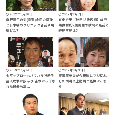
2022年1月26日
2019年2月7日
南野陽子の夫(旦那)金田の画像
有安杏果【彼氏48歳医師】は児
と日本橋のクリニック名前や場
嶋直樹氏?顔画像や病院の名前と
所どこ?
経歴学歴は?
2019年7月24日
2019年8月30日
太平サブローもパワハラ?!若手
東国原英夫が金慶珠にマジ切れ
芸人攻撃は訳あり!吉本から干さ
した恫喝炎上動画と経緯はこち
れた過去も戻…
ら