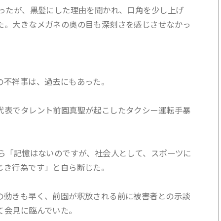
かったが、黒髪にした理由を聞かれ、口角を少し上げ
た。大きなメガネの奥の目も深刻さを感じさせなかっ
の不祥事は、過去にもあった。
代表でタレント前園真聖が起こしたタクシー運転手暴
がら「記憶はないのですが、社会人として、スポーツに
じき行為です」と自ら断じた。
の動きも早く、前園が釈放される前に被害者との示談
て会見に臨んでいた。