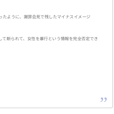
あったように、謝罪会見で残したマイナスイメージ
。
パして断られて、女性を暴行という情報を完全否定でき
。