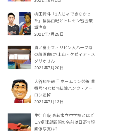
2021年8月1日
桃田賢斗「1人じゃできなかっ
た」福島由紀とトレセン密会厳
重注意
2021年7月25日
貴ノ富士フィリピン人ハーフ母
の顔画像は?上山・ケゼィア・ス
ダリオさん
2021年7月20日
大谷翔平選手 ホームラン競争 背
番号44なぜ?!結論ハンク・アー
ロン追悼
2021年7月13日
生徒自殺 高萩市立中学校とはど
こ?卓球部顧問の名前は日野?!顔
画像写真は?