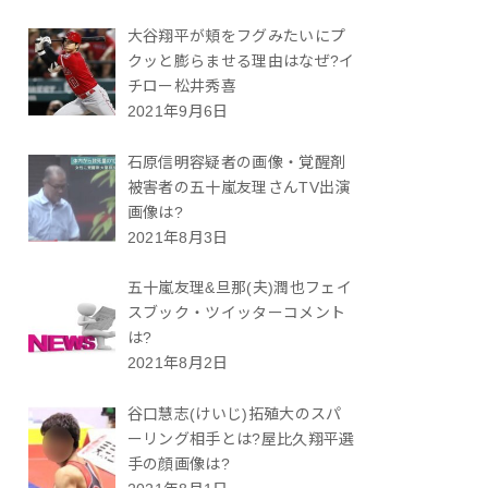
大谷翔平が頬をフグみたいにプ
クッと膨らませる理由はなぜ?イ
チロー松井秀喜
2021年9月6日
石原信明容疑者の画像・覚醒剤
被害者の五十嵐友理さんTV出演
画像は?
2021年8月3日
五十嵐友理&旦那(夫)潤也フェイ
スブック・ツイッターコメント
は?
2021年8月2日
谷口慧志(けいじ)拓殖大のスパ
ーリング相手とは?屋比久翔平選
手の顔画像は?