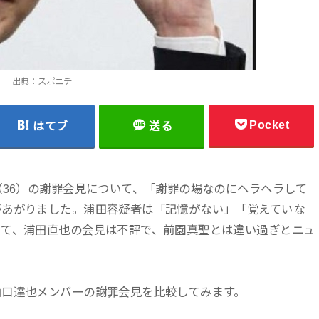
出典：スポニチ
Pocket
はてブ
送る
（36）の謝罪会見について、「謝罪の場なのにヘラヘラして
があがりました。浦田容疑者は「記憶がない」「覚えていな
いて、浦田直也の会見は不評で、前園真聖とは違い過ぎとニュ
山口達也メンバーの謝罪会見を比較してみます。