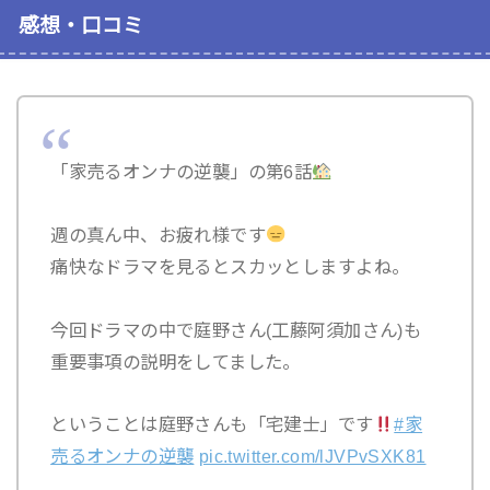
感想・口コミ
「家売るオンナの逆襲」の第6話
週の真ん中、お疲れ様です
痛快なドラマを見るとスカッとしますよね。
今回ドラマの中で庭野さん(工藤阿須加さん)も
重要事項の説明をしてました。
ということは庭野さんも「宅建士」です
#家
売るオンナの逆襲
pic.twitter.com/lJVPvSXK81