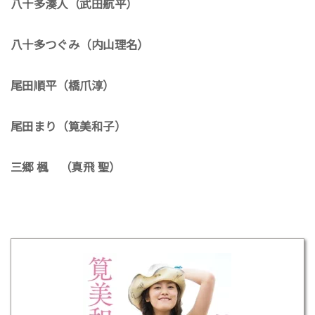
八十多湊人（武田航平）
八十多つぐみ（内山理名）
尾田順平（橋爪淳）
尾田まり（筧美和子）
三郷 楓
（
真飛 聖
）