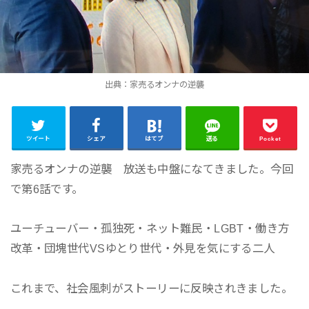
出典：家売るオンナの逆襲
ツイート
シェア
はてブ
送る
Pocket
家売るオンナの逆襲 放送も中盤になてきました。今回
で第6話です。
ユーチューバー・孤独死・ネット難民・LGBT・働き方
改革・団塊世代VSゆとり世代・外見を気にする二人
これまで、社会風刺がストーリーに反映されきました。