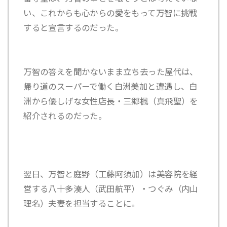
い、これからも心からの愛をもって万智に挑戦
すると宣言するのだった。
万智の答えを聞かないまま立ち去った屋代は、
帰り道のスーパーで働く白洲美加と遭遇し、白
洲から優しげな女性店長・
三郷楓（真飛聖）
を
紹介されるのだった。
翌日、万智と
庭野（工藤阿須加）
は美容院を経
営する
八十多湊人（武田航平）
・
つぐみ（内山
理名）
夫妻を担当することに。