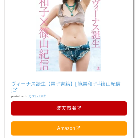
ヴィーナス誕生【電子書籍】[ 筧美和子┴篠山紀信
]
posted with
カエレバ
楽天市場
Amazon