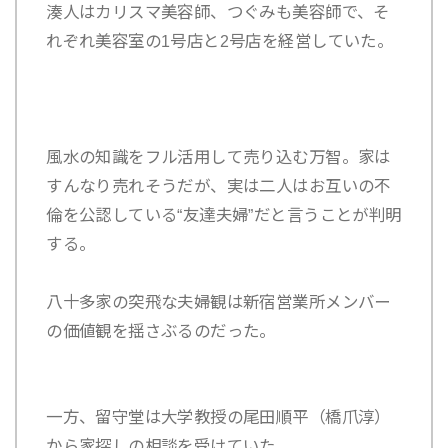
湊人はカリスマ美容師、つぐみも美容師で、そ
れぞれ美容室の1号店と2号店を経営していた。
風水の知識をフル活用して売り込む万智。家は
すんなり売れそうだが、実は二人はお互いの不
倫を公認している“友達夫婦”だと言うことが判明
する。
八十多家の突飛な夫婦観は新宿営業所メンバー
の価値観を揺さぶるのだった。
一方、留守堂は大学教授の
尾田順平（橋爪淳）
から家探しの相談を受けていた。