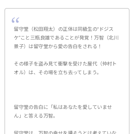
留守堂（松田翔太）
の正体は同級生の“ドジス
ケ”こと三瓶良雄であることが発覚！
万智（北川
景子）
は留守堂から愛の告白をされる！
その様子を盗み見て衝撃を受けた
屋代（仲村ト
オル）
は、その場を立ち去ってしまう。
留守堂の告白に「私はあなたを愛していませ
ん」と答える万智。
留守堂は、
万智の幸せを壊そうとは考えていな