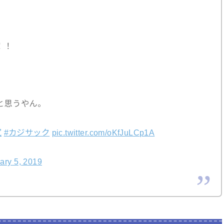
！！
。
と思うやん。
寛
#カジサック
pic.twitter.com/oKfJuLCp1A
ary 5, 2019