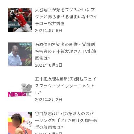
大谷翔平が頬をフグみたいにプ
クッと膨らませる理由はなぜ?イ
チロー松井秀喜
2021年9月6日
石原信明容疑者の画像・覚醒剤
被害者の五十嵐友理さんTV出演
画像は?
2021年8月3日
五十嵐友理&旦那(夫)潤也フェイ
スブック・ツイッターコメント
は?
2021年8月2日
谷口慧志(けいじ)拓殖大のスパ
ーリング相手とは?屋比久翔平選
手の顔画像は?