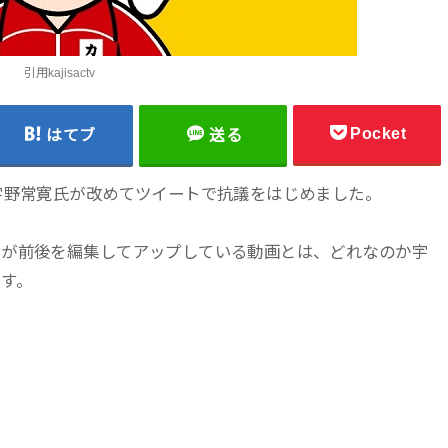
引用kajisactv
Pocket
はてブ
送る
宇野常寛氏が改めてツイートで抗議をはじめました。
ンが前後を編集してアップしている動画とは、どれなのか宇
す。