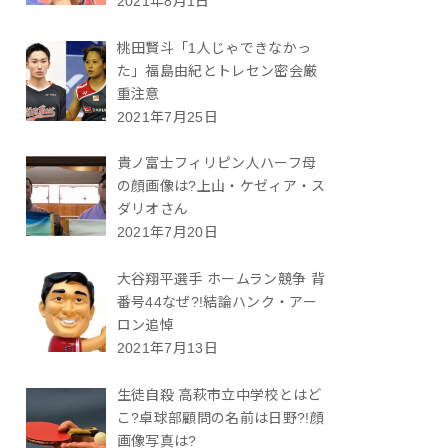
2021年8月1日
桃田賢斗「1人じゃできなかっ
た」福島由紀とトレセン密会厳
重注意
2021年7月25日
貴ノ富士フィリピン人ハーフ母
の顔画像は?上山・ケゼィア・ス
ダリオさん
2021年7月20日
大谷翔平選手 ホームラン競争 背
番号44なぜ?!結論ハンク・アー
ロン追悼
2021年7月13日
生徒自殺 高萩市立中学校とはど
こ?卓球部顧問の名前は日野?!顔
画像写真は?