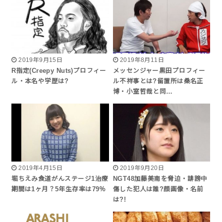
2019年9月15日
2019年8月11日
R指定(Creepy Nuts)プロフィー
メッセンジャー黒田プロフィー
ル・本名や学歴は?
ル不祥事とは?留置所は桑名正
博・小室哲哉と同…
2019年4月15日
2019年9月20日
堀ちえみ食道がんステージ1治療
NGT48加藤美南を脅迫・誹謗中
期間は1ヶ月？5年生存率は79％
傷した犯人は誰?顔画像・名前
は?!