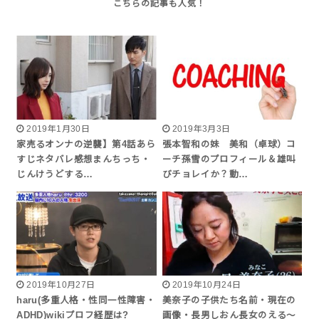
2019年1月30日
2019年3月3日
家売るオンナの逆襲】第4話あら
張本智和の妹 美和（卓球）コ
すじネタバレ感想まんちっち・
ーチ孫雪のプロフィール＆雄叫
じんけうどする…
びチョレイか？動…
2019年10月27日
2019年10月24日
haru(多重人格・性同一性障害・
美奈子の子供たち名前・現在の
ADHD)wikiプロフ経歴は?
画像・長男しおん長女のえる～