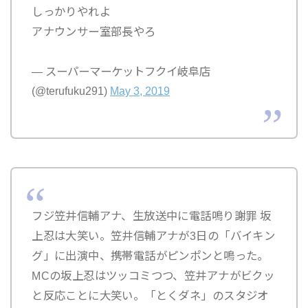
しっかりやれよ
アナウンサー室部長やろ
— スーパーマーケットフクイ岐阜店
(@terufuku291)
May 3, 2019
フジ笠井信輔アナ、生放送中に電話鳴り謝罪 坂
上忍は大笑い。笠井信輔アナが3日の「バイキン
グ」に出演中、携帯電話がピンポンと鳴った。
MCの坂上忍はツッコミつつ、笠井アナがビクッ
と反応ことに大笑い。「とくダネ」のスタジオ