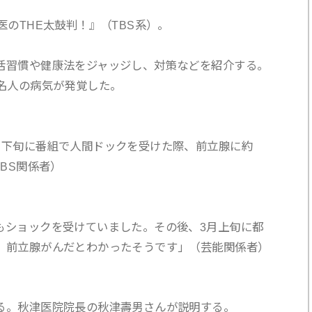
医のTHE太鼓判！』（TBS系）。
活習慣や健康法をジャッジし、対策などを紹介する。
名人の病気が発覚した。
月下旬に番組で人間ドックを受けた際、前立腺に約
BS関係者）
もショックを受けていました。その後、3月上旬に都
、前立腺がんだとわかったそうです」（芸能関係者）
。秋津医院院長の秋津壽男さんが説明する。