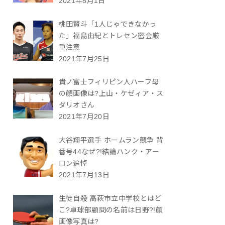
2021年8月1日
桃田賢斗「1人じゃできなかっ
た」福島由紀とトレセン密会厳
重注意
2021年7月25日
貴ノ富士フィリピン人ハーフ母
の顔画像は?上山・ケゼィア・ス
ダリオさん
2021年7月20日
大谷翔平選手 ホームラン競争 背
番号44なぜ?!結論ハンク・アー
ロン追悼
2021年7月13日
生徒自殺 高萩市立中学校とはど
こ?卓球部顧問の名前は日野?!顔
画像写真は?