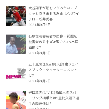
大谷翔平が頬をフグみたいにプ
クッと膨らませる理由はなぜ?イ
チロー松井秀喜
2021年9月6日
石原信明容疑者の画像・覚醒剤
被害者の五十嵐友理さんTV出演
画像は?
2021年8月3日
五十嵐友理&旦那(夫)潤也フェイ
スブック・ツイッターコメント
は?
2021年8月2日
谷口慧志(けいじ)拓殖大のスパ
ーリング相手とは?屋比久翔平選
手の顔画像は?