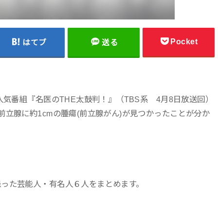
Pocket
はてブ
送る
人気番組『名医のTHE太鼓判！』（TBS系 4月8日放送回）
立腺に約1cmの腫瘍(前立腺がん)が見つかったことが分か
患った芸能人・有名人６人をまとめます。