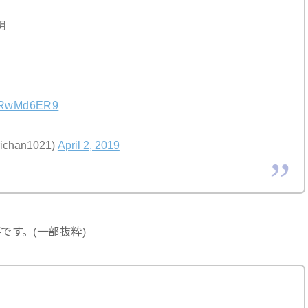
明
/30RwMd6ER9
ichan1021)
April 2, 2019
です。(一部抜粋)