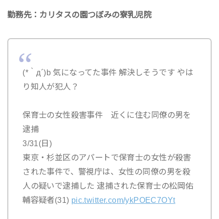
勤務先：カリタスの園つぼみの寮乳児院
(*｀д´)b 気になってた事件 解決しそうです やは
り知人が犯人？
保育士の女性殺害事件 近くに住む同僚の男を
逮捕
3/31(日)
東京・杉並区のアパートで保育士の女性が殺害
された事件で、警視庁は、女性の同僚の男を殺
人の疑いで逮捕した 逮捕された保育士の松岡佑
輔容疑者(31)
pic.twitter.com/ykPOEC7OYt