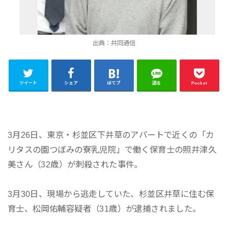
出典：共同通信
ツイート
シェア
はてブ
送る
Pocket
3月26日、東京・杉並区下井草のアパートで近くの「カ
リタスの園つぼみの寮乳児院」で働く保育士の照井津久
美さん（32歳）が刺殺された事件。
3月30日、現場から逃走していた、杉並区井草に住む保
育士、松岡佑輔容疑者（31歳）が逮捕されました。