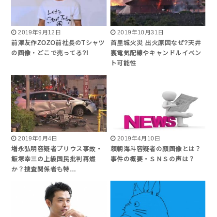
2019年9月12日
2019年10月31日
前澤友作ZOZO前社長のTシャツ
首里城火災 出火原因なぜ?天井
の画像・どこで売ってる?!
裏電気配線やキャンドルイベン
ト可能性
2019年6月4日
2019年4月10日
増永弘明容疑者プリウス事故・
頼朝海斗容疑者の顔画像とは？
飯塚幸三の上級国民批判再燃
事件の概要・ＳＮＳの声は？
か？捜査関係者も特…