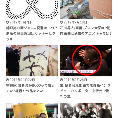
2019年3月7日
2019年9月18日
錦戸亮の関ジャニ∞脱退はいつ？
石川界人(声優)プロフ大学は?筋
退所の理由原因はガッキーとタ
肉画像と過去のアニメキャラは?
ッキー
2018年11月22日
2019年1月28日
書道家 雅冬炎がIKKOって知っ
嵐 記者会見動画で無責任インタ
てた?経歴や作品まとめ
ビューのリポーターを特定で批
判の嵐