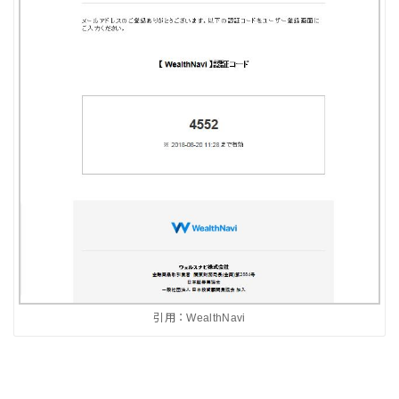
引用：WealthNavi