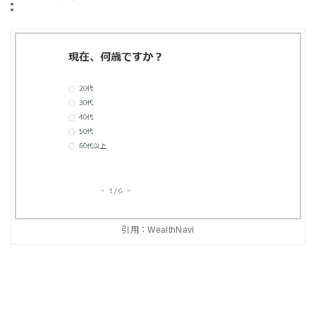
引用：WealthNavi