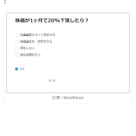
引用：WealthNavi