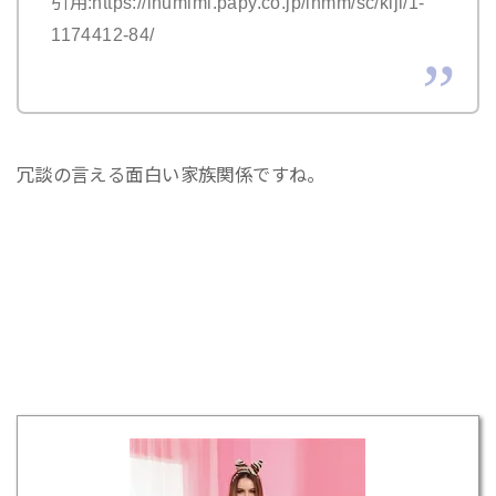
引用:https://inumimi.papy.co.jp/inmm/sc/kiji/1-
1174412-84/
冗談の言える面白い家族関係ですね。