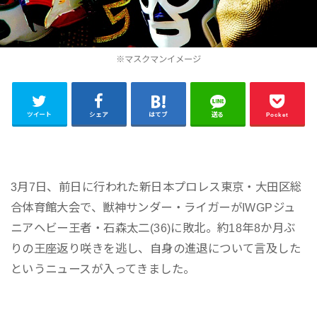
※マスクマンイメージ
ツイート
シェア
はてブ
送る
Pocket
3月7日、前日に行われた新日本プロレス
東京・大田区総
合体育館大会で、
獣神サンダー・ライガー
がIWGPジュ
ニアヘビー王者・
石森太二
(36)に敗北。約18年8か月ぶ
りの王座返り咲きを逃し、自身の進退について言及した
というニュースが入ってきました。