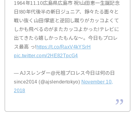
1964年11.10広島県広島市 祝!山田恵一生誕記念
日!80年代後半の新日ジュニア、錚々たる面々と
戦い抜く山田!掌底と逆回し蹴りがカッコよくて
しかも飛べるのがまたカッコよかった!テレビに
出てきたら嬉しかったもんな〜。今日もプロレ
ス最高 っ!
https://t.co/RaxV4kYSrH
pic.twitter.com/2HE82TpcG4
— AJスレンダー@元祖プロレス今日は何の日
since2014 (@ajslendertokyo)
November 10,
2018