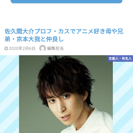
佐久間大介プロフ・カスでアニメ好き母や兄
弟・京本大我と仲良し
編集担当
2020年2月6日
芸能人・有名人