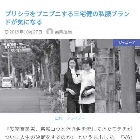
プリシラをプニプニする三宅健の私服ブラン
ドが気になる
編集担当
2019年10月27日
ジャニーズ
出典 フライデー
『安室奈美恵、柴咲コウと浮き名を流してきたモテ男が
ついに人生の決断をするのか』 という見出しで、『V6』