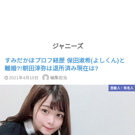
ジャニーズ
すみだかほプロフ経歴 保田淑希(よしくん)と
離婚?!朝田淳弥は退所済み現在は?
編集担当
2021年4月10日
芸能人・有名人