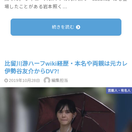
場したことがある岩本照く…
続きを読む
比留川游ハーフwiki経歴・本名や両親は元カレ
伊勢谷友介からDV?!
編集担当
2019年10月28日
芸能人・有名人