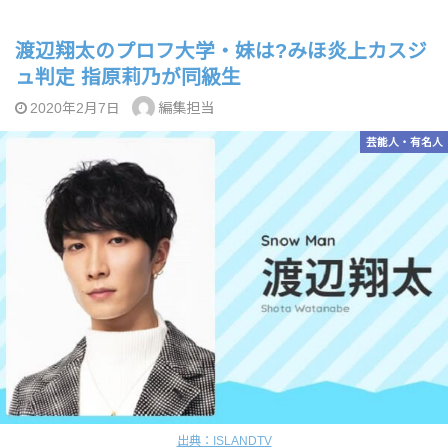
渡辺翔太のプロフ大学・妹は?みほ炎上カスジ
ュ判定 指原莉乃が同級生
編集担当
2020年2月7日
芸能人・有名人
出典：ISLANDTV