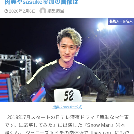
肉美やsasuke参加の画像は
編集担当
2020年2月6日
芸能人・有名人
出典：sasuke公式
2019年7月スタートの日テレ深夜ドラマ『簡単なお仕事
です。に応募してみた』に出演した『Snow Man』岩本
照くん。 ジャニーズJr.イチの肉体派で『sasuke』にも登