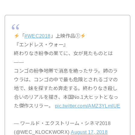
「
#WEC2018
」上映作品①
『エンドレス・ウォー』
終わりなき紛争の果てに、女が見たものとは
――
コンゴの紛争地帯で消息を絶ったサラ。姉のラ
ウラは、コンゴの中で最も危険とされるゴマの
地で、妹を探すため奔走する。終わりなき殺し
合いのリアルを描き、本国No.1大ヒットとなっ
た傑作スリラー。
pic.twitter.com/AMZ3YLmlUE
— ワールド・エクストリーム・シネマ2018
(@WEC_KLOCKWORX)
August 17, 2018