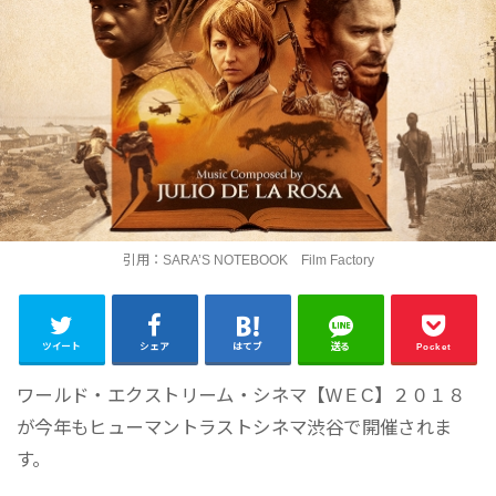
引用：SARA’S NOTEBOOK Film Factory
ツイート
シェア
はてブ
送る
Pocket
ワールド・エクストリーム・シネマ【WＥC】２０１８
が今年もヒューマントラストシネマ渋谷で開催されま
す。