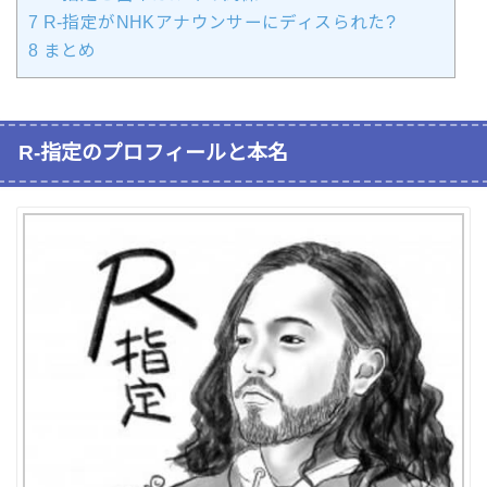
7
R-指定がNHKアナウンサーにディスられた?
8
まとめ
R-指定のプロフィールと本名