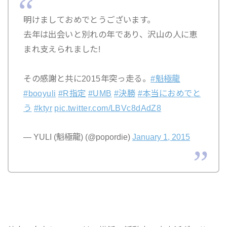
明けましておめでとうございます。
去年は出会いと別れの年であり、沢山の人に恵
まれ支えられました!
その感謝と共に2015年突っ走る。
#魁極龍
#booyuli
#R指定
#UMB
#決勝
#本当におめでと
う
#ktyr
pic.twitter.com/LBVc8dAdZ8
— YULI (魁極龍) (@popordie)
January 1, 2015