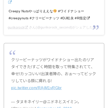
Creepy Nutsやっぱりええな
#ワイドナショー
#creepynuts #クリーピーナッツ #DJ松永 #R指定
gurikorock
さん(@gurikorock_second)がシェアした投稿 –
2
クリーピーナッツがワイドナショー出たのリア
タイできた!すごく時間を取って特集されてて、
幸せ!カッコいい!出演者陣の、おぉ〜ってビック
リしている顔に痺れる!
pic.twitter.com/RAjM1vRGbr
— タヌキネイリー@ニドネとスイミン。