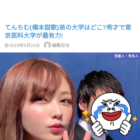
てんちむ(橋本甜歌)弟の大学はどこ?秀才で東
京医科大学が最有力!
編集担当
2019年6月16日
芸能人・有名人