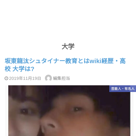
大学
坂東龍汰シュタイナー教育とはwiki経歴・高
校 大学は?
編集担当
2019年11月19日
芸能人・有名人