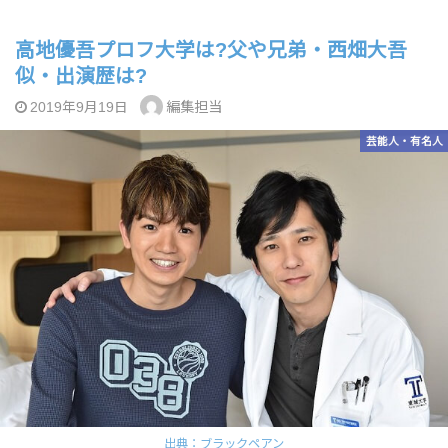
高地優吾プロフ大学は?父や兄弟・西畑大吾
似・出演歴は?
編集担当
2019年9月19日
芸能人・有名人
出典：ブラックペアン