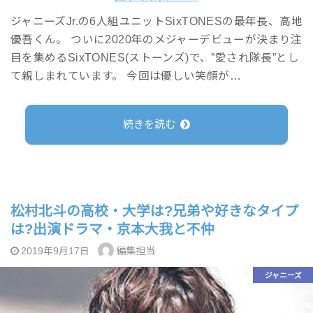
ジャニーズJr.の6人組ユニットSixTONESの最年長、高地
優吾くん。 ついに2020年のメジャーデビューが決まり注
目を集めるSixTONES(ストーンズ)で、”愛され隊長”とし
て親しまれています。 今回は優しい笑顔が…
続きを読む
松村北斗の高校・大学は?兄弟や好きなタイプ
は?出演ドラマ・京本大我と不仲
編集担当
2019年9月17日
ジャニーズ