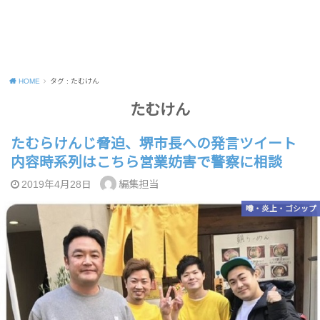
HOME
タグ : たむけん
たむけん
たむらけんじ脅迫、堺市長への発言ツイート
内容時系列はこちら営業妨害で警察に相談
編集担当
2019年4月28日
噂・炎上・ゴシップ