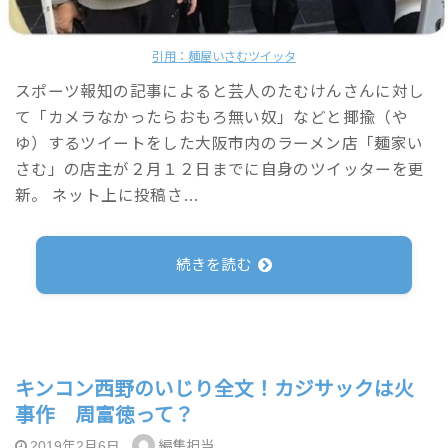
引用：麺屋いさむツイッタ
スポーツ報知の記事によると芸人のたむけんさんに対し
て「カメラなかったらおもろ無い奴」などと揶揄（や
ゆ）するツイートをした大阪市内のラーメン店「麺家い
さむ」の店主が２月１２日までに自身のツイッターを更
新。 ネット上に投稿さ…
続きを読む
キンコン西野のいじり全文！カジサックは火
事作 周富徳って？
編集担当
2019年2月6日