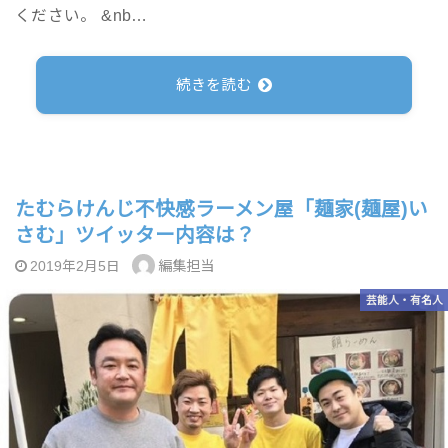
ください。 &nb…
続きを読む
たむらけんじ不快感ラーメン屋「麺家(麺屋)い
さむ」ツイッター内容は？
編集担当
2019年2月5日
芸能人・有名人