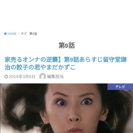
HOME
タグ : 第9話
第9話
家売るオンナの逆襲】第9話あらすじ留守堂謙
治の餃子の君やまだかずこ
編集担当
2019年3月6日
テレビ