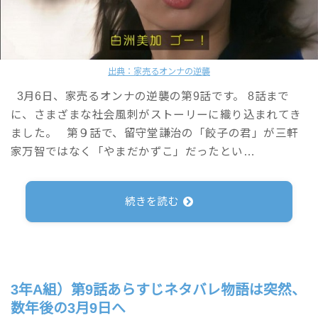
出典：家売るオンナの逆襲
3月6日、家売るオンナの逆襲の第9話です。 8話まで
に、さまざまな社会風刺がストーリーに織り込まれてき
ました。 第９話で、留守堂謙治の「餃子の君」が三軒
家万智ではなく「やまだかずこ」だったとい…
続きを読む
3年A組）第9話あらすじネタバレ物語は突然、
数年後の3月9日へ