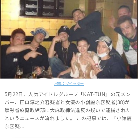
出典：ツイッター
5月22日、人気アイドルグループ「KAT-TUN」の元メン
バー、田口淳之介容疑者と女優の小嶺麗奈容疑者(38)が
厚労省麻薬取締部に大麻取締法違反の疑いで逮捕された
というニュースが流れました。 この記事では、「小嶺麗
奈容疑…