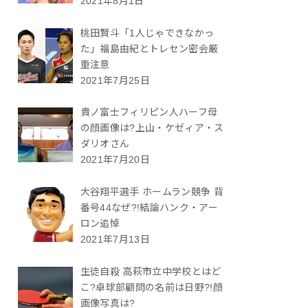
2021年8月1日
桃田賢斗「1人じゃできなかっ
た」福島由紀とトレセン密会厳
重注意
2021年7月25日
貴ノ富士フィリピン人ハーフ母
の顔画像は?上山・ケゼィア・ス
ダリオさん
2021年7月20日
大谷翔平選手 ホームラン競争 背
番号44なぜ?!結論ハンク・アー
ロン追悼
2021年7月13日
生徒自殺 高萩市立中学校とはど
こ?卓球部顧問の名前は日野?!顔
画像写真は?