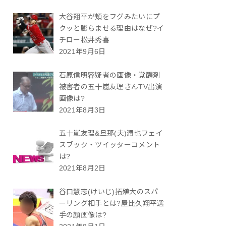
大谷翔平が頬をフグみたいにプ
クッと膨らませる理由はなぜ?イ
チロー松井秀喜
2021年9月6日
石原信明容疑者の画像・覚醒剤
被害者の五十嵐友理さんTV出演
画像は?
2021年8月3日
五十嵐友理&旦那(夫)潤也フェイ
スブック・ツイッターコメント
は?
2021年8月2日
谷口慧志(けいじ)拓殖大のスパ
ーリング相手とは?屋比久翔平選
手の顔画像は?