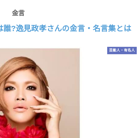
金言
」は誰?逸見政孝さんの金言・名言集とは
芸能人・有名人