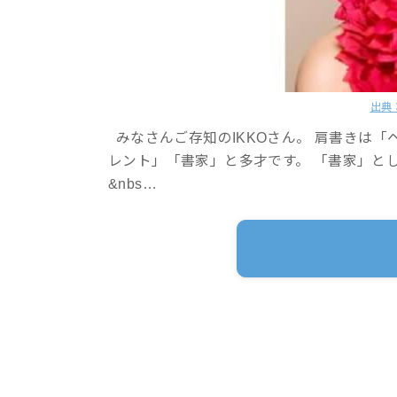
出典
みなさんご存知のIKKOさん。 肩書きは
レント」「書家」と多才です。 「書家」と
&nbs…