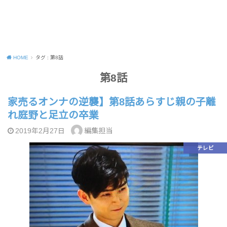
HOME
タグ : 第8話
第8話
家売るオンナの逆襲】第8話あらすじ親の子離
れ庭野と足立の卒業
編集担当
2019年2月27日
テレビ