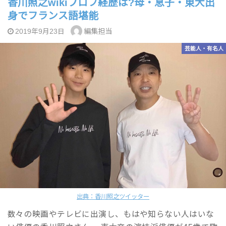
香川照之wikiプロフ経歴は?母・息子・東大出
身でフランス語堪能
編集担当
2019年9月23日
芸能人・有名人
出典：香川照之ツイッター
数々の映画やテレビに出演し、もはや知らない人はいな