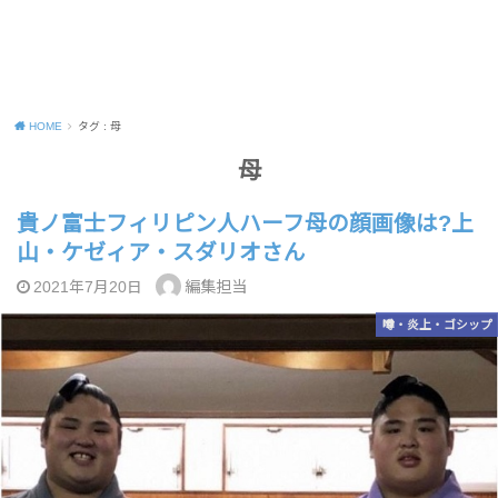
HOME
タグ : 母
母
貴ノ富士フィリピン人ハーフ母の顔画像は?上
山・ケゼィア・スダリオさん
編集担当
2021年7月20日
噂・炎上・ゴシップ