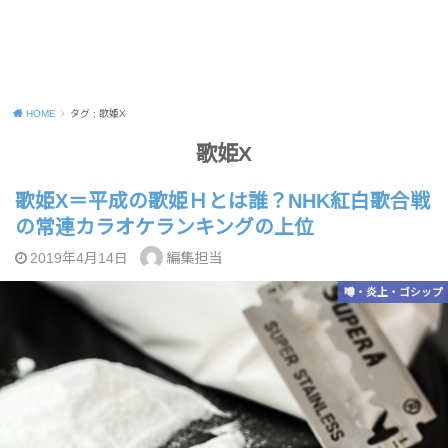
HOME
タグ : 歌姫X
歌姫X
歌姫X＝平成の歌姫Ｈとは誰？NHK紅白歌合戦
の常連カラオケランキングの上位
編集担当
2019年4月14日
噂・炎上・ゴシップ