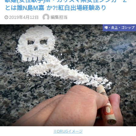
歌姫(女性歌手)M・カリスマ系女性シンガーZ
とは誰N島M嘉 か?!紅白出場経験あり
編集担当
2019年4月12日
噂・炎上・ゴシップ
※DRUGイメージ