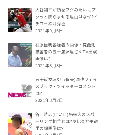
大谷翔平が頬をフグみたいにプ
クッと膨らませる理由はなぜ?イ
チロー松井秀喜
2021年9月6日
石原信明容疑者の画像・覚醒剤
被害者の五十嵐友理さんTV出演
画像は?
2021年8月3日
五十嵐友理&旦那(夫)潤也フェイ
スブック・ツイッターコメント
は?
2021年8月2日
谷口慧志(けいじ)拓殖大のスパ
ーリング相手とは?屋比久翔平選
手の顔画像は?