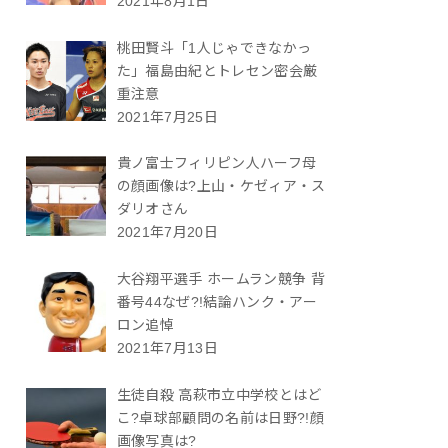
2021年8月1日
桃田賢斗「1人じゃできなかっ
た」福島由紀とトレセン密会厳
重注意
2021年7月25日
貴ノ富士フィリピン人ハーフ母
の顔画像は?上山・ケゼィア・ス
ダリオさん
2021年7月20日
大谷翔平選手 ホームラン競争 背
番号44なぜ?!結論ハンク・アー
ロン追悼
2021年7月13日
生徒自殺 高萩市立中学校とはど
こ?卓球部顧問の名前は日野?!顔
画像写真は?