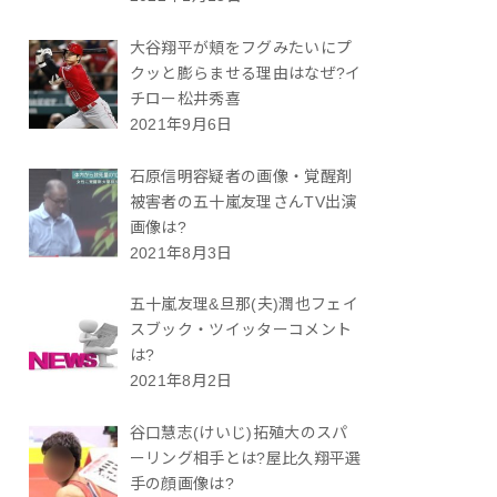
大谷翔平が頬をフグみたいにプ
クッと膨らませる理由はなぜ?イ
チロー松井秀喜
2021年9月6日
石原信明容疑者の画像・覚醒剤
被害者の五十嵐友理さんTV出演
画像は?
2021年8月3日
五十嵐友理&旦那(夫)潤也フェイ
スブック・ツイッターコメント
は?
2021年8月2日
谷口慧志(けいじ)拓殖大のスパ
ーリング相手とは?屋比久翔平選
手の顔画像は?