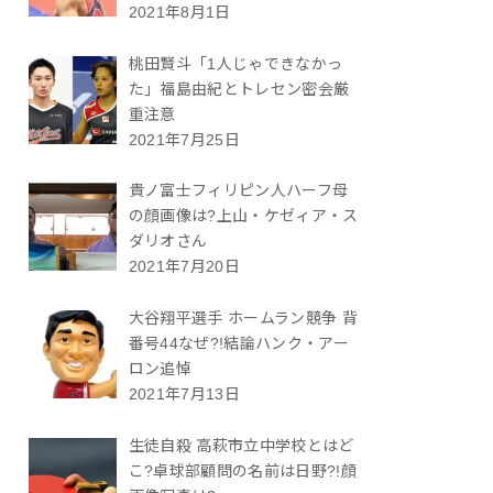
2021年8月1日
桃田賢斗「1人じゃできなかっ
た」福島由紀とトレセン密会厳
重注意
2021年7月25日
貴ノ富士フィリピン人ハーフ母
の顔画像は?上山・ケゼィア・ス
ダリオさん
2021年7月20日
大谷翔平選手 ホームラン競争 背
番号44なぜ?!結論ハンク・アー
ロン追悼
2021年7月13日
生徒自殺 高萩市立中学校とはど
こ?卓球部顧問の名前は日野?!顔