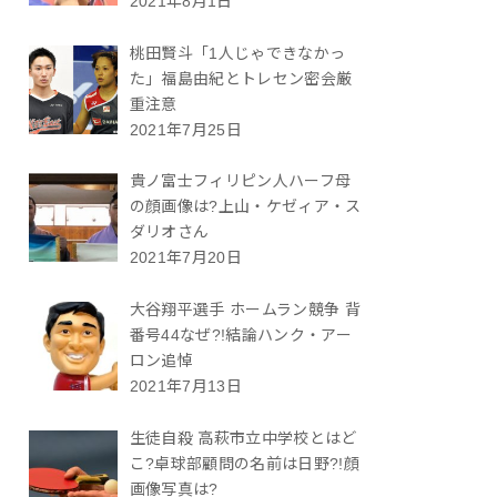
2021年8月1日
桃田賢斗「1人じゃできなかっ
た」福島由紀とトレセン密会厳
重注意
2021年7月25日
貴ノ富士フィリピン人ハーフ母
の顔画像は?上山・ケゼィア・ス
ダリオさん
2021年7月20日
大谷翔平選手 ホームラン競争 背
番号44なぜ?!結論ハンク・アー
ロン追悼
2021年7月13日
生徒自殺 高萩市立中学校とはど
こ?卓球部顧問の名前は日野?!顔
画像写真は?