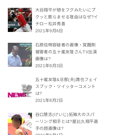
大谷翔平が頬をフグみたいにプ
クッと膨らませる理由はなぜ?イ
チロー松井秀喜
2021年9月6日
石原信明容疑者の画像・覚醒剤
被害者の五十嵐友理さんTV出演
画像は?
2021年8月3日
五十嵐友理&旦那(夫)潤也フェイ
スブック・ツイッターコメント
は?
2021年8月2日
谷口慧志(けいじ)拓殖大のスパ
ーリング相手とは?屋比久翔平選
手の顔画像は?