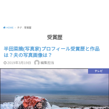
HOME
タグ : 受賞歴
受賞歴
半田菜摘(写真家)プロフィール受賞歴と作品
は？夫の写真画像は？
編集担当
2019年3月19日
テレビ